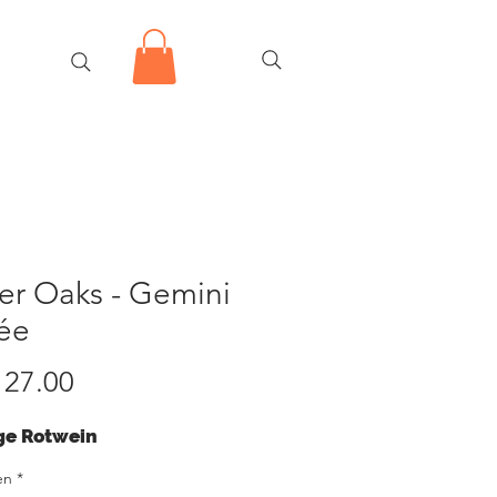
er Oaks - Gemini
ée
Preis
27.00
ge Rotwein
en
*