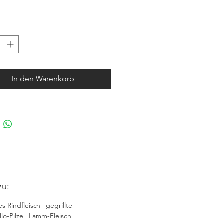
In den Warenkorb
zu:
es Rindfleisch | gegrillte
llo-Pilze | Lamm-Fleisch