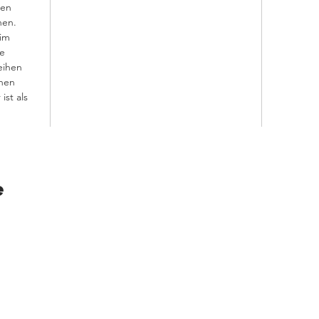
gen
hen.
 im
he
eihen
inen
ist als
e