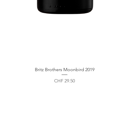
Schnellansicht
Britz Brothers Moonbird 2019
Preis
CHF 29.50
lemon