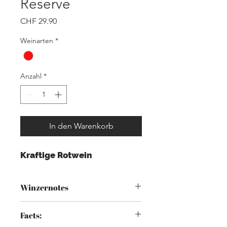
Reserve
Preis
CHF 29.90
Weinarten
*
Anzahl
*
In den Warenkorb
Kraftige Rotwein
Winzernotes
Dieser dichte Petite Sirah bietet
Facts:
komplexe Aromen von dunkler