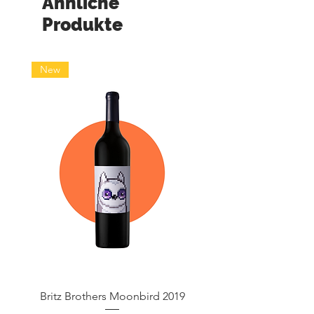
Ähnliche
Produkte
New
Britz Brothers Moonbird 2019
Herdade das Servas 