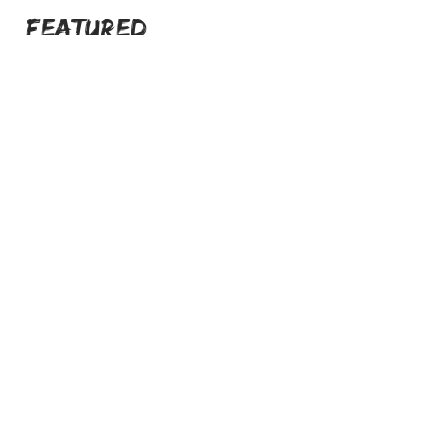
FEATURED
PROBIERPAKETE
Es gibt keine Produkte
zum Anzeigen.
Mzansi Wines by Philemon
The Art of Wine
Josefstrasse 151
8005 Zürich
079 192 28 36
theartofwine@mzansi-wines.ch