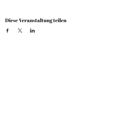
Wir hoffen, dass du kommst!
Diese Veranstaltung teilen
Mzansi Wines by Philemon
The Art of Wine
Josefstrasse 151
8005 Zürich
079 192 28 36
theartofwine@mzansi-wines.ch
Opening Hours
Mon: Closed
Tues: 14:00 - 19:00
Wed: 14:00 - 19:00