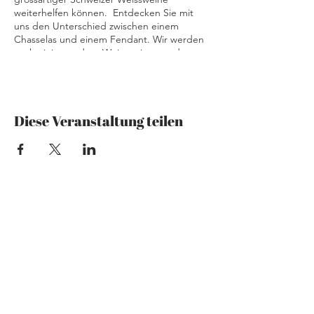
weiterhelfen können. Entdecken Sie mit
uns den Unterschied zwischen einem
Chasselas und einem Fendant. Wir werden
auch einige andere Weissweine aus der
Schweiz vergleichen, um Ihnen zu helfen,
den perfekten Wein für Ihr Winterfestmahl
zu finden.
Diese Veranstaltung teilen
Mzansi Wines by Philemon
The Art of Wine
Josefstrasse 151
8005 Zürich
079 192 28 36
theartofwine@mzansi-wines.ch